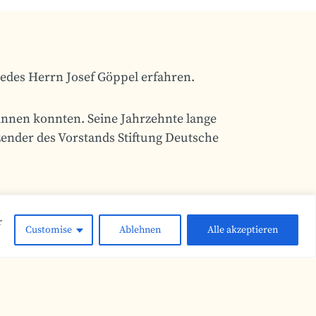
edes Herrn Josef Göppel erfahren.
winnen konnten. Seine Jahrzehnte lange
zender des Vorstands Stiftung Deutsche
r
Customise
Ablehnen
Alle akzeptieren
Nächster Beitrag:
nde lernen die Kampfmittelräumung kennen