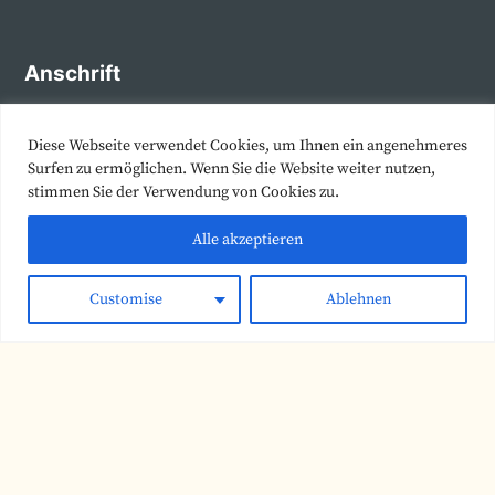
Anschrift
Alfred-Hess-Straße 40
99094 Erfurt
Diese Webseite verwendet Cookies, um Ihnen ein angenehmeres
Deutschland
Surfen zu ermöglichen. Wenn Sie die Website weiter nutzen,
stimmen Sie der Verwendung von Cookies zu.
Kontakt
Alle akzeptieren
Telefonisch:
+49 (0) 361 78 94 60 67
E-Mail:
info@stiftung-kampfmittelfreier-lebensraum.de
Customise
Ablehnen
Rechtliches
Datenschutz
Impressum
Presse