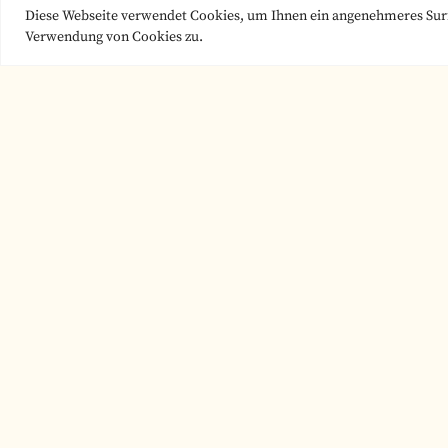
Diese Webseite verwendet Cookies, um Ihnen ein angenehmeres Surf
Verwendung von Cookies zu.
Unser Stipendium umfasst:
Beratung und Betreuung der Stipen
Fachliche Betreuung der Abschlussa
Vermittlung von Leihgeräten durch
Übernahme von Mietkosten für Le
Nutzung des stiftungseigenen Tes
Recherchekampagnen