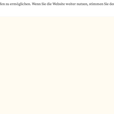
en zu ermöglichen. Wenn Sie die Website weiter nutzen, stimmen Sie de
diatin/des Stipendiaten
rbeit durch die Stiftung oder durch einen Stiftungspart
 Stiftungspartner und
ihgeräte
tfelds für Messungen Übernahme der Reisekosten für Me