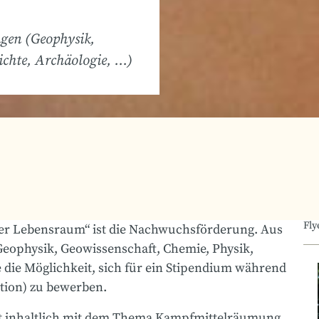
ngen (Geophysik,
ichte, Archäologie, …)
Fly
eier Lebensraum“ ist die Nachwuchsförderung. Aus
eophysik, Geowissenschaft, Chemie, Physik,
e die Möglichkeit, sich für ein Stipendium während
otion) zu bewerben.
eit inhaltlich mit dem Thema Kampfmittelräumung