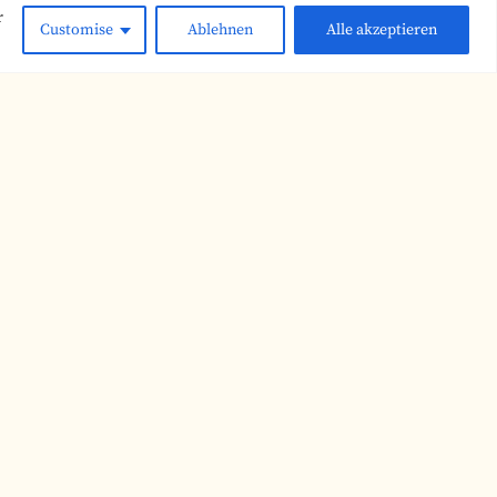
r
Customise
Ablehnen
Alle akzeptieren
ner (bei Bedarf)
ss- oder