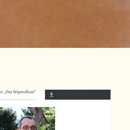
er „Das Stipendium“
Download PDF